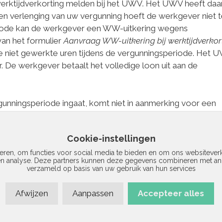
rktijdverkorting melden bij het UWV. Het UWV heeft daa
Een verlenging van uw vergunning hoeft de werkgever niet 
riode kan de werkgever een WW-uitkering wegens
van het formulier
Aanvraag WW-uitkering bij werktijdverkor
 de niet gewerkte uren tijdens de vergunningsperiode. Het 
 De werkgever betaalt het volledige loon uit aan de
gunningsperiode ingaat, komt niet in aanmerking voor een
rkorting. Wordt een werknemer ziek tijdens de
ke WW-uitkering door.
Cookie-instellingen
eren, om functies voor social media te bieden en om ons websiteverk
en analyse. Deze partners kunnen deze gegevens combineren met ande
 mogelijk
verzameld op basis van uw gebruik van hun services
Afwijzen
Aanpassen
Accepteer alles
26 Vermad | Realisatie door
Site Online
|
Privacyverklaring
|
Disclaimer
|
Si