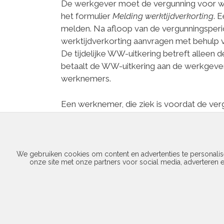
De werkgever moet de vergunning voor we
het formulier
Melding werktijdverkorting
. 
melden. Na afloop van de vergunningspe
werktijdverkorting aanvragen met behulp 
De tijdelijke WW-uitkering betreft alleen
betaalt de WW-uitkering aan de werkgever.
werknemers.
Een werknemer, die ziek is voordat de ver
tijdelijke WW-uitkering wegens werktijdve
vergunningsperiode, dan loopt zijn tijdelij
We gebruiken cookies om content en advertenties te personalis
Categorieën
Sociale verzekeringen
onze site met onze partners voor social media, adverteren 
Gedeeltelijke ontbinding arbeidscontract niet
Maatregelen in verband met coronavirus
© 20