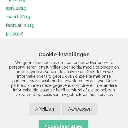
april 2019
maart 2019
februari 2019
juli 2018
juni 2018
mei 2018
Cookie-instellingen
april 2018
We gebruiken cookies om content en advertenties te
personaliseren, om functies voor social media te bieden en
maart 2018
om ons websiteverkeer te analyseren. Ook delen we
februari 2018
informatie over uw gebruik van onze site met onze
partners voor social media, adverteren en analyse. Deze
januari 2018
partners kunnen deze gegevens combineren met andere
informatie die u aan ze heeft verstrekt of die ze hebben
december 2017
verzameld op basis van uw gebruik van hun services
november 2017
Afwijzen
Aanpassen
januari 1970
Accepteer alles