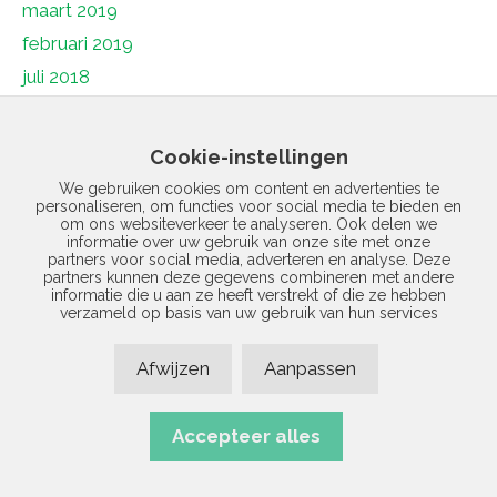
maart 2019
februari 2019
juli 2018
juni 2018
mei 2018
Cookie-instellingen
april 2018
We gebruiken cookies om content en advertenties te
personaliseren, om functies voor social media te bieden en
maart 2018
om ons websiteverkeer te analyseren. Ook delen we
februari 2018
informatie over uw gebruik van onze site met onze
partners voor social media, adverteren en analyse. Deze
januari 2018
partners kunnen deze gegevens combineren met andere
informatie die u aan ze heeft verstrekt of die ze hebben
december 2017
verzameld op basis van uw gebruik van hun services
november 2017
Afwijzen
Aanpassen
januari 1970
Accepteer alles
© 2026 Vermad | Realisatie door
Site Online
|
Privacyverklaring
|
Disclaimer
|
Sitemap