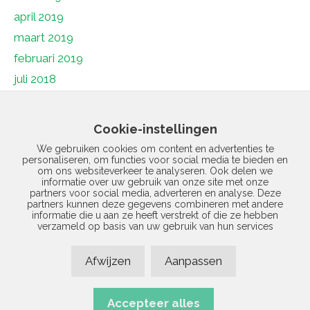
april 2019
maart 2019
februari 2019
juli 2018
juni 2018
mei 2018
Cookie-instellingen
april 2018
We gebruiken cookies om content en advertenties te
personaliseren, om functies voor social media te bieden en
maart 2018
om ons websiteverkeer te analyseren. Ook delen we
februari 2018
informatie over uw gebruik van onze site met onze
partners voor social media, adverteren en analyse. Deze
januari 2018
partners kunnen deze gegevens combineren met andere
informatie die u aan ze heeft verstrekt of die ze hebben
december 2017
verzameld op basis van uw gebruik van hun services
november 2017
Afwijzen
Aanpassen
januari 1970
Accepteer alles