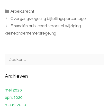
Categorieën
Arbeidsrecht
Overgangsregeling bijtellingspercentage
Financiën publiceert voorstel wijziging
kleineondernemersregeling
Zoek
naar:
Archieven
mei 2020
april 2020
maart 2020