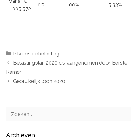
Vanaf €
0%
100%
5,33%
1.005.572
Categorieën
Inkomstenbelasting
Belastingplan 2020 c.s. aangenomen door Eerste
Kamer
Gebruikelijk loon 2020
Zoek
naar:
Archieven