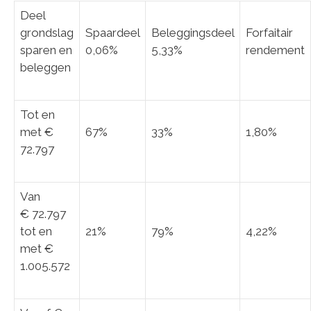
Deel
grondslag
Spaardeel
Beleggingsdeel
Forfaitair
sparen en
0,06%
5,33%
rendement
beleggen
Tot en
met €
67%
33%
1,80%
72.797
Van
€ 72.797
tot en
21%
79%
4,22%
met €
1.005.572