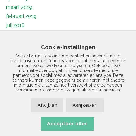
maart 2019
februari 2019
juli 2018
juni 2018
mei 2018
Cookie-instellingen
april 2018
We gebruiken cookies om content en advertenties te
personaliseren, om functies voor social media te bieden en
maart 2018
om ons websiteverkeer te analyseren. Ook delen we
februari 2018
informatie over uw gebruik van onze site met onze
partners voor social media, adverteren en analyse. Deze
januari 2018
partners kunnen deze gegevens combineren met andere
informatie die u aan ze heeft verstrekt of die ze hebben
december 2017
verzameld op basis van uw gebruik van hun services
november 2017
Afwijzen
Aanpassen
januari 1970
Accepteer alles
© 2026 Vermad | Realisatie door
Site Online
|
Privacyverklaring
|
Disclaimer
|
Sitemap