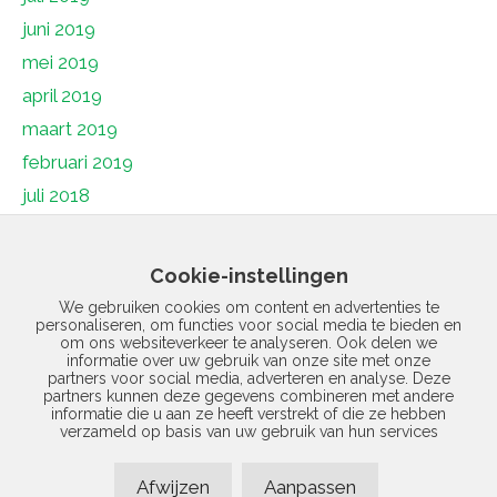
juni 2019
mei 2019
april 2019
maart 2019
februari 2019
juli 2018
juni 2018
mei 2018
Cookie-instellingen
april 2018
We gebruiken cookies om content en advertenties te
personaliseren, om functies voor social media te bieden en
maart 2018
om ons websiteverkeer te analyseren. Ook delen we
februari 2018
informatie over uw gebruik van onze site met onze
partners voor social media, adverteren en analyse. Deze
januari 2018
partners kunnen deze gegevens combineren met andere
informatie die u aan ze heeft verstrekt of die ze hebben
december 2017
verzameld op basis van uw gebruik van hun services
november 2017
Afwijzen
Aanpassen
januari 1970