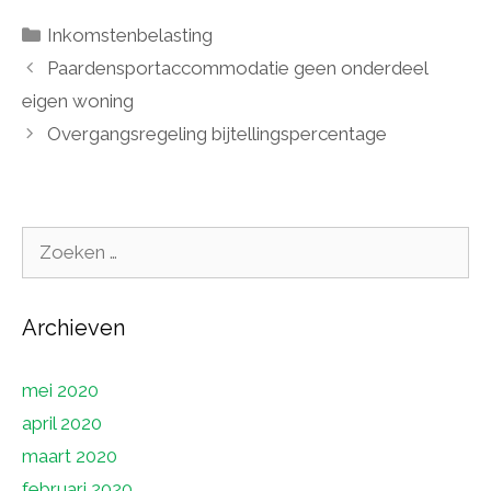
Categorieën
Inkomstenbelasting
Paardensportaccommodatie geen onderdeel
eigen woning
Overgangsregeling bijtellingspercentage
Zoek
naar:
Archieven
mei 2020
april 2020
maart 2020
februari 2020