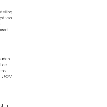
telling
gst van
e
maart
ouden.
l de
ens
et UWV
d. In