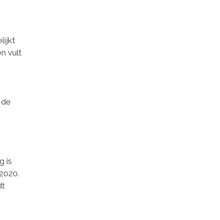
ijkt
n vult
 de
g is
2020.
dt