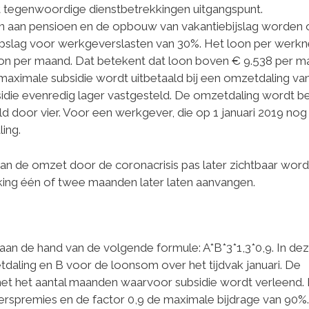
t tegenwoordige dienstbetrekkingen uitgangspunt.
 aan pensioen en de opbouw van vakantiebijslag worden
pslag voor werkgeverslasten van 30%. Het loon per werk
n per maand. Dat betekent dat loon boven € 9.538 per m
 maximale subsidie wordt uitbetaald bij een omzetdaling va
sidie evenredig lager vastgesteld. De omzetdaling wordt b
 door vier. Voor een werkgever, die op 1 januari 2019 nog 
ing.
an de omzet door de coronacrisis pas later zichtbaar word
king één of twee maanden later laten aanvangen.
an de hand van de volgende formule: A*B*3*1,3*0,9. In de
daling en B voor de loonsom over het tijdvak januari. De
et het aantal maanden waarvoor subsidie wordt verleend.
erspremies en de factor 0,9 de maximale bijdrage van 90%