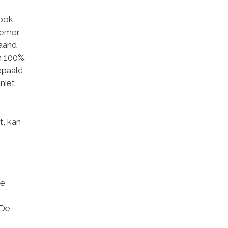
 ook
nemer
aand
n 100%.
epaald
niet
t, kan
ze
 De
.