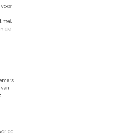
 voor
 mei.
n die
nemers
 van
t
oor de