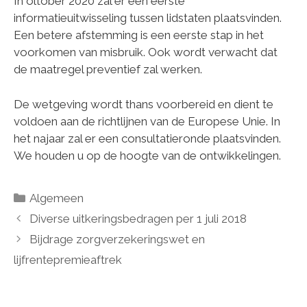
In oltober 2020 zal er een eerste
informatieuitwisseling tussen lidstaten plaatsvinden.
Een betere afstemming is een eerste stap in het
voorkomen van misbruik. Ook wordt verwacht dat
de maatregel preventief zal werken.
De wetgeving wordt thans voorbereid en dient te
voldoen aan de richtlijnen van de Europese Unie. In
het najaar zal er een consultatieronde plaatsvinden.
We houden u op de hoogte van de ontwikkelingen.
Categorieën
Algemeen
Diverse uitkeringsbedragen per 1 juli 2018
Bijdrage zorgverzekeringswet en
lijfrentepremieaftrek