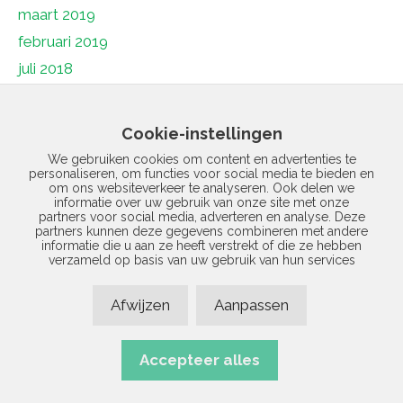
maart 2019
februari 2019
juli 2018
juni 2018
mei 2018
Cookie-instellingen
april 2018
We gebruiken cookies om content en advertenties te
personaliseren, om functies voor social media te bieden en
maart 2018
om ons websiteverkeer te analyseren. Ook delen we
februari 2018
informatie over uw gebruik van onze site met onze
partners voor social media, adverteren en analyse. Deze
januari 2018
partners kunnen deze gegevens combineren met andere
informatie die u aan ze heeft verstrekt of die ze hebben
december 2017
verzameld op basis van uw gebruik van hun services
november 2017
Afwijzen
Aanpassen
januari 1970
Accepteer alles
© 2026 Vermad | Realisatie door
Site Online
|
Privacyverklaring
|
Disclaimer
|
Sitemap